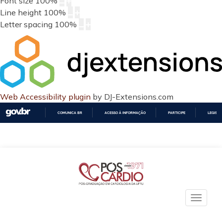
Font size
100
%
Line height
100
%
Letter spacing
100
%
Web Accessibility plugin
by DJ-Extensions.com
COMUNICA BR
ACESSO À INFORMAÇÃO
PARTICIPE
LEGISL
IR
PARA
O
CONTEÚDO
Toggle
naviga