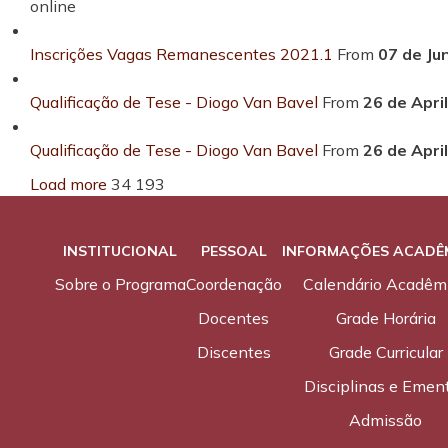
online
Inscrições Vagas Remanescentes 2021.1
From
07 de Ju
Qualificação de Tese - Diogo Van Bavel
From
26 de Apri
Qualificação de Tese - Diogo Van Bavel
From
26 de Apri
Load more
34
193
INSTITUCIONAL
PESSOAL
INFORMAÇÕES ACADÊ
Sobre o Programa
Coordenação
Calendário Acadêm
Docentes
Grade Horária
Discentes
Grade Curricular
Disciplinas e Emen
Admissão