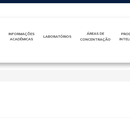
IR
PARA
O
CONTEÚDO
ÁREAS DE
INFORMAÇÕES
PRO
LABORATÓRIOS
ACADÊMICAS
INTE
CONCENTRAÇÃO