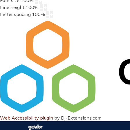
Font size
100
%
Line height
100
%
Letter spacing
100
%
Web Accessibility plugin
by DJ-Extensions.com