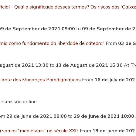
ial - Qual o significado desses termos? Os riscos das 'Caixas
09 de September de 2021 09:00
to
09 de September de 2
omia como fundamento da liberdade de cátedra"
From
03 de 
ugust de 2021 13:30
to
13 de August de 2021 15:30
At Tr
 diante das Mudanças Paradigmáticas
From
16 de July de 202
ansmissão online
rom
29 de June de 2021 08:00
to
29 de June de 2021 10:00
a somos "medieivais" no século XXI?
From
18 de June de 202