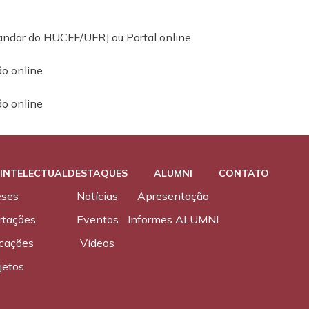
andar do HUCFF/UFRJ ou Portal online
o online
o online
INTELECTUAL
DESTAQUES
ALUMNI
CONTATO
eses
Notícias
Apresentação
rtações
Eventos
Informes ALUMNI
icações
Vídeos
jetos