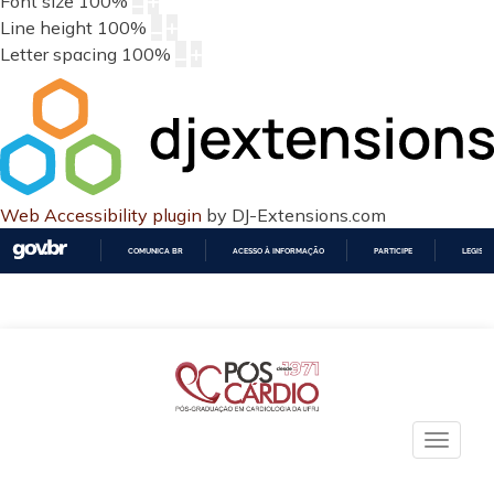
Font size
100
%
Line height
100
%
Letter spacing
100
%
Web Accessibility plugin
by DJ-Extensions.com
COMUNICA BR
ACESSO À INFORMAÇÃO
PARTICIPE
LEGISL
IR
PARA
O
CONTEÚDO
Toggle
naviga