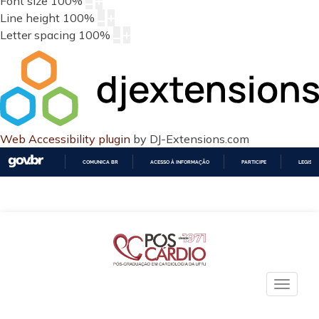
Font size
100
%
Line height
100
%
Letter spacing
100
%
Web Accessibility plugin
by DJ-Extensions.com
COMUNICA BR
ACESSO À INFORMAÇÃO
PARTICIPE
LEGISL
IR
PARA
O
CONTEÚDO
Toggle
naviga