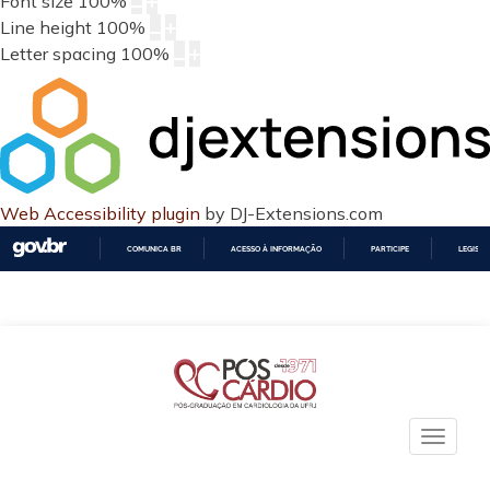
Font size
100
%
Line height
100
%
Letter spacing
100
%
Web Accessibility plugin
by DJ-Extensions.com
COMUNICA BR
ACESSO À INFORMAÇÃO
PARTICIPE
LEGISL
IR
PARA
O
CONTEÚDO
Toggle
naviga