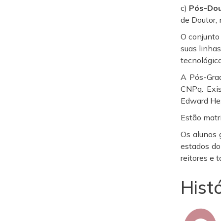
c)
Pós-Do
de Doutor, 
O conjunto 
suas linhas
tecnológica
A Pós-Grad
CNPq. Exis
Edward Hes
Estão matri
Os alunos 
estados do
reitores e
Hist