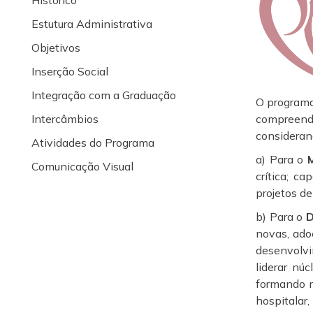
Histórico
Estutura Administrativa
Objetivos
Inserção Social
Integração com a Graduação
O programa
Intercâmbios
compreende
consideran
Atividades do Programa
a) Para o
Comunicação Visual
crítica; c
projetos de
b) Para o
D
novas, ado
desenvolvi
liderar nú
formando r
hospitalar