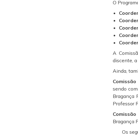
O Programa
Coorde
Coorden
Coorde
Coorde
Coorde
A Comissã
discente, 
Ainda, tam
Comissão 
sendo comp
Bragança P
Professor 
Comissão
Bragança Pe
Os seg