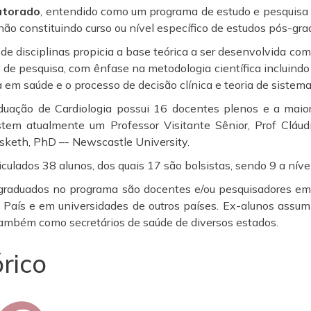
utorado
, entendido como um programa de estudo e pesquisa c
não constituindo curso ou nível específico de estudos pós-gr
de disciplinas propicia a base teórica a ser desenvolvida com
 de pesquisa, com ênfase na metodologia científica incluindo
 em saúde e o processo de decisão clínica e teoria de sistem
uação de Cardiologia possui 16 docentes plenos e a maio
tem atualmente um Professor Visitante Sênior, Prof Cláudi
keth, PhD –- Newscastle University.
culados 38 alunos, dos quais 17 são bolsistas, sendo 9 a níve
graduados no programa são docentes e/ou pesquisadores em t
 País e em universidades de outros países. Ex-alunos assum
 também como secretários de saúde de diversos estados.
órico