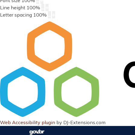
Font size
100
%
Line height
100
%
Letter spacing
100
%
Web Accessibility plugin
by DJ-Extensions.com