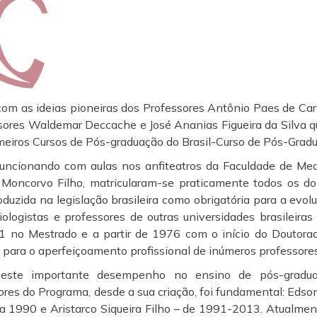
om as ideias pioneiras dos Professores Antônio Paes de Car
sores Waldemar Deccache e José Ananias Figueira da Silva q
meiros Cursos de Pós-graduação do Brasil-Curso de Pós-Gradua
 funcionando com aulas nos anfiteatros da Faculdade de Me
Moncorvo Filho, matricularam-se praticamente todos os do
duzida na legislação brasileira como obrigatória para a evol
diologistas e professores de outras universidades brasileir
 no Mestrado e a partir de 1976 com o início do Doutora
 para o aperfeiçoamento profissional de inúmeros professores 
este importante desempenho no ensino de pós-graduaç
res do Programa, desde a sua criação, foi fundamental: Ed
a 1990 e Aristarco Siqueira Filho – de 1991-2013. Atualmen