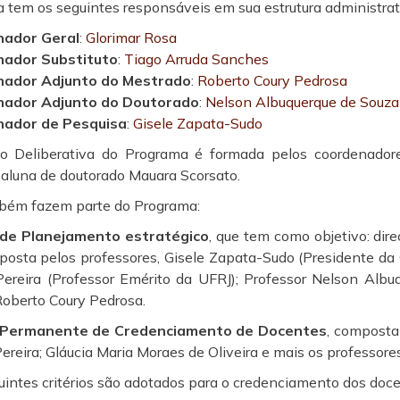
 tem os seguintes responsáveis em sua estrutura administrat
nador Geral
:
Glorimar Rosa
ador Substituto
:
Tiago Arruda Sanches
nador Adjunto do Mestrado
:
Roberto Coury Pedrosa
nador Adjunto do Doutorado
:
Nelson Albuquerque de Souza 
nador de Pesquisa
:
Gisele Zapata-Sudo
o Deliberativa do Programa é formada pelos coordenadore
a aluna de doutorado Mauara Scorsato.
bém fazem parte do Programa:
de Planejamento estratégico
, que tem como objetivo: dir
osta pelos professores, Gisele Zapata-Sudo (Presidente da C
ereira (Professor Emérito da UFRJ); Professor Nelson Albuq
Roberto Coury Pedrosa.
 Permanente de Credenciamento de Docentes
, composta
reira; Gláucia Maria Moraes de Oliveira e mais os professore
uintes critérios são adotados para o credenciamento dos doc