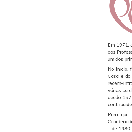
Em 1971, c
dos Profes
um dos pri
No início,
Casa e do 
recém-intro
vários car
desde 1971
contribuído
Para que 
Coordenado
– de 1980 