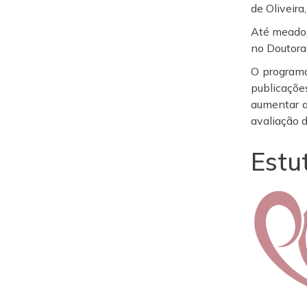
de Oliveir
Até meados
no Doutora
O programa
publicaçõe
aumentar a
avaliação 
Estu