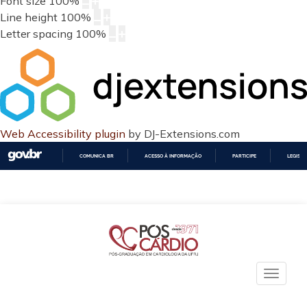
Font size
100
%
Line height
100
%
Letter spacing
100
%
Web Accessibility plugin
by DJ-Extensions.com
COMUNICA BR
ACESSO À INFORMAÇÃO
PARTICIPE
LEGISL
IR
PARA
O
CONTEÚDO
Toggle
naviga