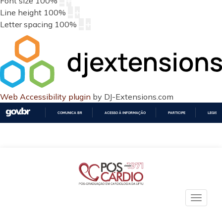
Font size
100
%
Line height
100
%
Letter spacing
100
%
Web Accessibility plugin
by DJ-Extensions.com
COMUNICA BR
ACESSO À INFORMAÇÃO
PARTICIPE
LEGISL
IR
PARA
O
CONTEÚDO
Toggle
naviga