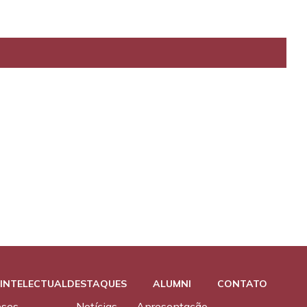
INTELECTUAL
DESTAQUES
ALUMNI
CONTATO
eses
Notícias
Apresentação