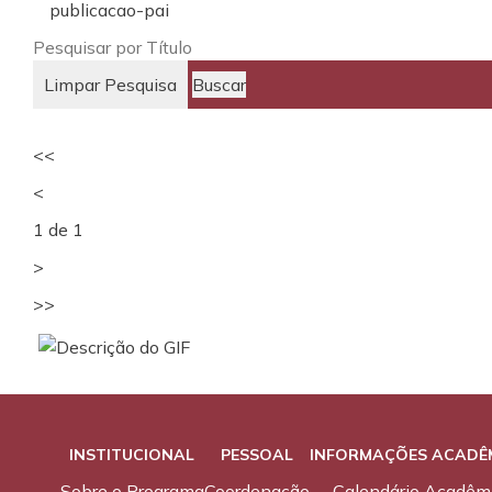
publicacao-pai
Limpar Pesquisa
Buscar
<<
<
1 de 1
>
>>
INSTITUCIONAL
PESSOAL
INFORMAÇÕES ACADÊ
Sobre o Programa
Coordenação
Calendário Acadêm