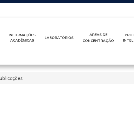
IR
PARA
O
CONTEÚDO
ÁREAS DE
INFORMAÇÕES
PRO
LABORATÓRIOS
ACADÊMICAS
INTE
CONCENTRAÇÃO
ublicações