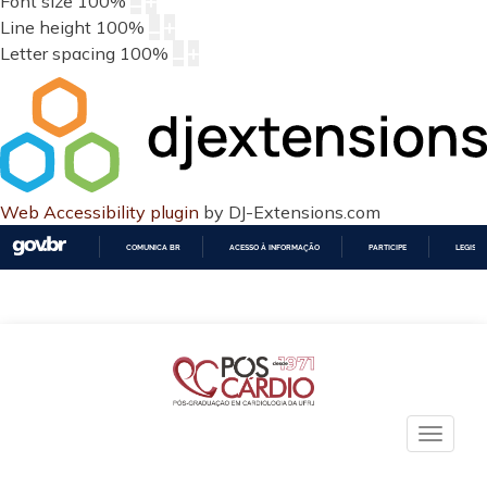
Font size
100
%
Line height
100
%
Letter spacing
100
%
Web Accessibility plugin
by DJ-Extensions.com
COMUNICA BR
ACESSO À INFORMAÇÃO
PARTICIPE
LEGISL
IR
PARA
O
CONTEÚDO
Toggle
naviga