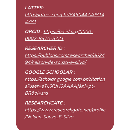
LATTES:
http://lattes.cnpq.br/646044740814
4781
ORCID
:
https://orcid.org/0000-
0002-8370-5721
RESEARCHER ID
:
https://publons.com/researcher/8624
94/nelson-de-souza-e-silva/
GOOGLE SCHOOLAR
:
https://scholar.google.com.br/citation
s?user=eTUXUH0AAAAJ&hl=pt-
BR&oi=sra
RESEARCHGATE
:
https://www.researchgate.net/profile
/Nelson-Souza-E-Silva