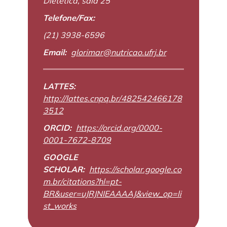
Dietética, sala 25
Telefone/Fax:
(21) 3938-6596
Email:
glorimar@nutricao.ufrj.br
LATTES:
http://lattes.cnpq.br/482542466178
3512
ORCID:
https://orcid.org/0000-
0001-7672-8709
GOOGLE
SCHOLAR:
https://scholar.google.co
m.br/citations?hl=pt-
BR&user=uJRJNIEAAAAJ&view_op=li
st_works