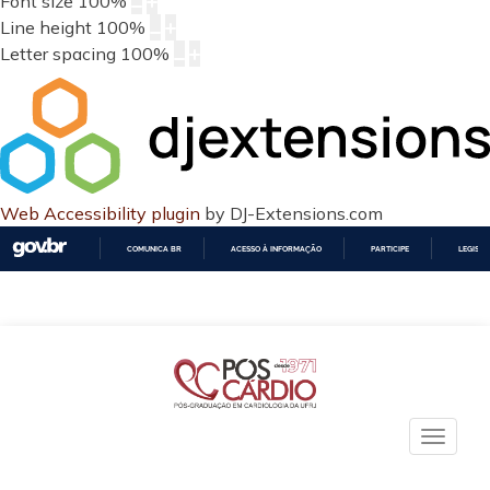
Font size
100
%
Line height
100
%
Letter spacing
100
%
Web Accessibility plugin
by DJ-Extensions.com
COMUNICA BR
ACESSO À INFORMAÇÃO
PARTICIPE
LEGISL
IR
PARA
O
CONTEÚDO
Toggle
naviga