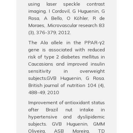
using laser speckle contrast
imaging. I Cordovil, G Huguenin, G
Rosa, A Bello, O Köhler, R de
Moraes, .Microvascular research 83
(3), 376-379, 2012.
The Ala allele in the PPAR-γ2
gene is associated with reduced
risk of type 2 diabetes mellitus in
Caucasians and improved insulin
sensitivity in overweight
subjects.GVB Huguenin, G Rosa.
British journal of nutrition 104 (4),
488-49, 2010
Improvement of antioxidant status
after Brazil nut intake in
hypertensive and dyslipidemic
subjects. GVB Huguenin, GMM
Oliveira, ASB Moreira, TD