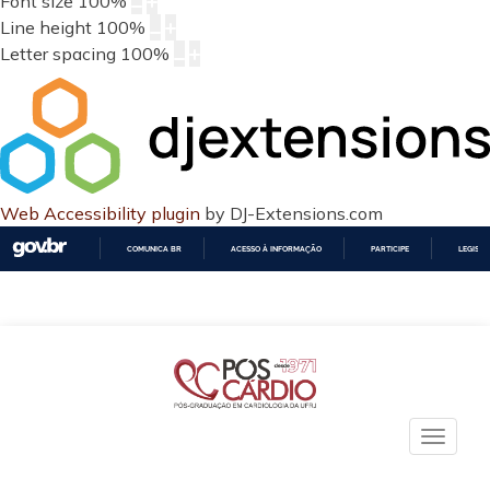
Font size
100
%
Line height
100
%
Letter spacing
100
%
Web Accessibility plugin
by DJ-Extensions.com
COMUNICA BR
ACESSO À INFORMAÇÃO
PARTICIPE
LEGISL
IR
PARA
O
CONTEÚDO
Toggle
naviga