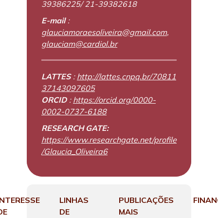
39386225/ 21-39382618
E-mail
:
glauciamoraesoliveira@gmail.com
,
glauciam@cardiol.br
LATTES
:
http://lattes.cnpq.br/70811
37143097605
ORCID
:
https://orcid.org/0000-
0002-0737-6188
RESEARCH GATE:
https://www.researchgate.net/profile
/Glaucia_Oliveira6
INTERESSE
LINHAS
PUBLICAÇÕES
FINA
DE
DE
MAIS