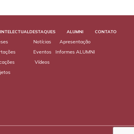
INTELECTUAL
DESTAQUES
ALUMNI
CONTATO
eses
Notícias
Apresentação
rtações
Eventos
Informes ALUMNI
icações
Vídeos
jetos