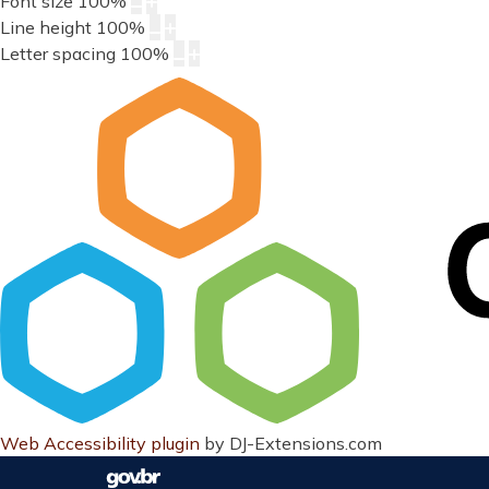
Font size
100
%
Line height
100
%
Letter spacing
100
%
Web Accessibility plugin
by DJ-Extensions.com