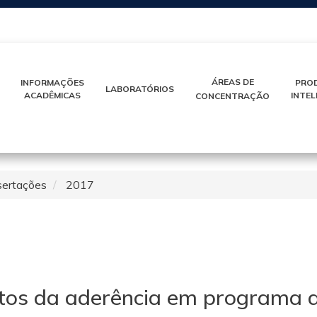
IR
PARA
O
CONTEÚDO
ÁREAS DE
INFORMAÇÕES
PRO
LABORATÓRIOS
ACADÊMICAS
INTE
CONCENTRAÇÃO
sertações
2017
os da aderência em programa de