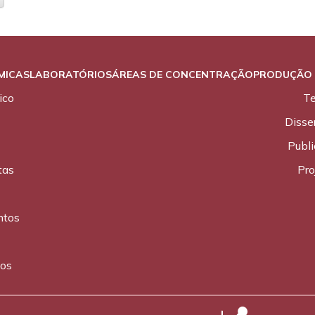
MICAS
LABORATÓRIOS
ÁREAS DE CONCENTRAÇÃO
PRODUÇÃO 
ico
T
Disse
Publ
tas
Pro
ntos
cos