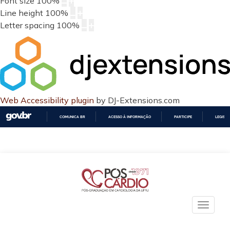
Font size
100
%
Line height
100
%
Letter spacing
100
%
Web Accessibility plugin
by DJ-Extensions.com
COMUNICA BR
ACESSO À INFORMAÇÃO
PARTICIPE
LEGISL
IR
PARA
O
CONTEÚDO
Toggle
naviga