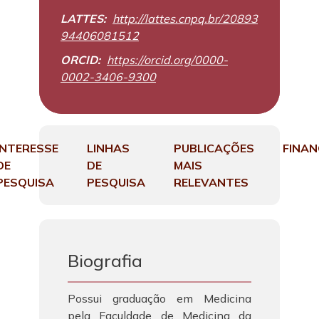
LATTES:
http://lattes.cnpq.br/20893
94406081512
ORCID:
https://orcid.org/0000-
0002-3406-9300
INTERESSE
LINHAS
PUBLICAÇÕES
FINA
DE
DE
MAIS
PESQUISA
PESQUISA
RELEVANTES
Biografia
Possui graduação em Medicina
pela Faculdade de Medicina da