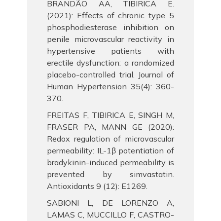
BRANDÃO AA, TIBIRICA E.
(2021): Effects of chronic type 5
phosphodiesterase inhibition on
penile microvascular reactivity in
hypertensive patients with
erectile dysfunction: a randomized
placebo-controlled trial. Journal of
Human Hypertension 35(4): 360-
370.
FREITAS F, TIBIRICA E, SINGH M,
FRASER PA, MANN GE (2020):
Redox regulation of microvascular
permeability: IL-1β potentiation of
bradykinin-induced permeability is
prevented by simvastatin.
Antioxidants 9 (12): E1269.
SABIONI L, DE LORENZO A,
LAMAS C, MUCCILLO F, CASTRO-