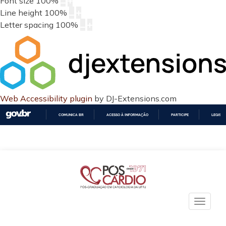
Font size
100
%
Line height
100
%
Letter spacing
100
%
Web Accessibility plugin
by DJ-Extensions.com
COMUNICA BR
ACESSO À INFORMAÇÃO
PARTICIPE
LEGISL
IR
PARA
O
CONTEÚDO
Toggle
naviga